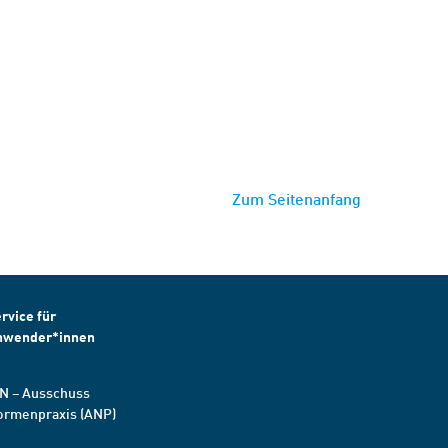
Zum Seitenanfang
rvice für
nwender*innen
N – Ausschuss
ormenpraxis (ANP)