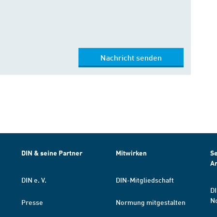
Nachricht senden
DIN & seine Partner
Mitwirken
Se
A
DIN e. V.
DIN-Mitgliedschaft
DI
N
Presse
Normung mitgestalten