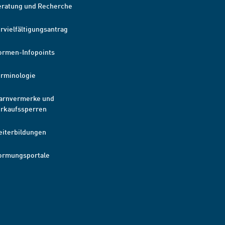
eratung und Recherche
rvielfältigungsantrag
ormen-Infopoints
erminologie
arnvermerke und
erkaufssperren
eiterbildungen
ormungsportale