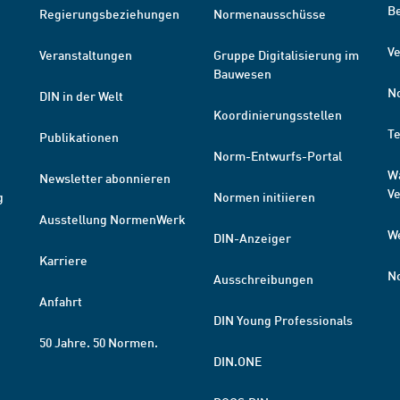
B
Regierungsbeziehungen
Normenausschüsse
Ve
Veranstaltungen
Gruppe Digitalisierung im
Bauwesen
N
DIN in der Welt
Koordinierungsstellen
T
Publikationen
Norm-Entwurfs-Portal
W
Newsletter abonnieren
V
g
Normen initiieren
Ausstellung NormenWerk
W
DIN-Anzeiger
Karriere
N
Ausschreibungen
Anfahrt
DIN Young Professionals
50 Jahre. 50 Normen.
DIN.ONE