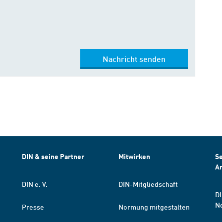
Nachricht senden
DIN & seine Partner
Mitwirken
Se
A
DIN e. V.
DIN-Mitgliedschaft
DI
N
Presse
Normung mitgestalten