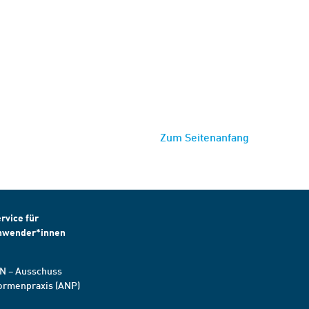
Zum Seitenanfang
rvice für
nwender*innen
N – Ausschuss
ormenpraxis (ANP)