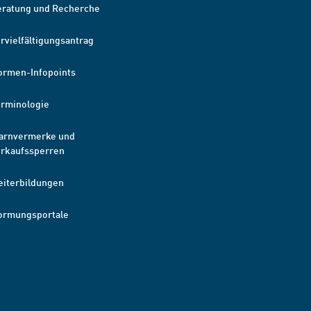
eratung und Recherche
rvielfältigungsantrag
ormen-Infopoints
erminologie
arnvermerke und
erkaufssperren
eiterbildungen
ormungsportale