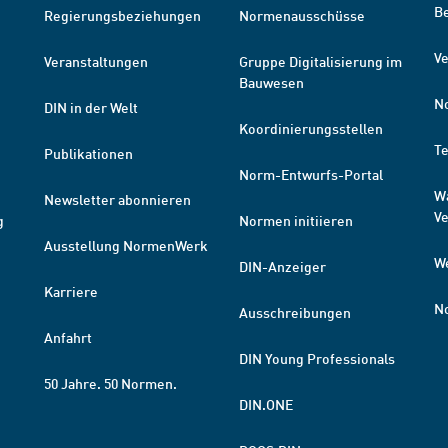
B
Regierungsbeziehungen
Normenausschüsse
Ve
Veranstaltungen
Gruppe Digitalisierung im
Bauwesen
N
DIN in der Welt
Koordinierungsstellen
T
Publikationen
Norm-Entwurfs-Portal
W
Newsletter abonnieren
V
g
Normen initiieren
Ausstellung NormenWerk
W
DIN-Anzeiger
Karriere
N
Ausschreibungen
Anfahrt
DIN Young Professionals
50 Jahre. 50 Normen.
DIN.ONE