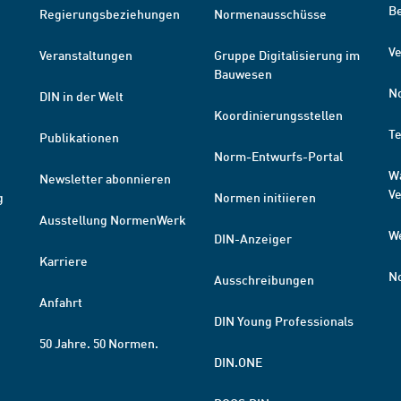
B
Regierungsbeziehungen
Normenausschüsse
Ve
Veranstaltungen
Gruppe Digitalisierung im
Bauwesen
N
DIN in der Welt
Koordinierungsstellen
T
Publikationen
Norm-Entwurfs-Portal
W
Newsletter abonnieren
V
g
Normen initiieren
Ausstellung NormenWerk
W
DIN-Anzeiger
Karriere
N
Ausschreibungen
Anfahrt
DIN Young Professionals
50 Jahre. 50 Normen.
DIN.ONE