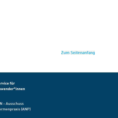
Zum Seitenanfang
rvice für
nwender*innen
N – Ausschuss
ormenpraxis (ANP)