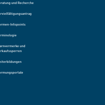
eratung und Recherche
rvielfältigungsantrag
ormen-Infopoints
erminologie
arnvermerke und
erkaufssperren
eiterbildungen
ormungsportale