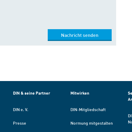
Nachricht senden
DIN & seine Partner
Mitwirken
Se
A
DIN e. V.
DIN-Mitgliedschaft
DI
N
Presse
Normung mitgestalten