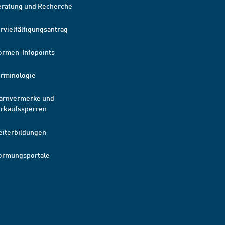
eratung und Recherche
rvielfältigungsantrag
ormen-Infopoints
erminologie
arnvermerke und
erkaufssperren
eiterbildungen
ormungsportale