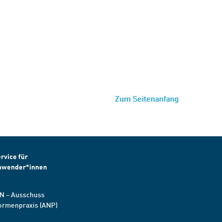
Zum Seitenanfang
rvice für
nwender*innen
N – Ausschuss
ormenpraxis (ANP)