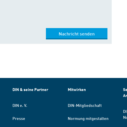
Nachricht senden
DIN & seine Partner
Mitwirken
Se
A
DIN e. V.
DIN-Mitgliedschaft
DI
N
Presse
Normung mitgestalten