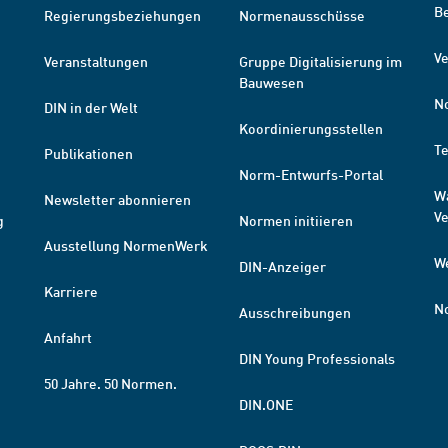
B
Regierungsbeziehungen
Normenausschüsse
Ve
Veranstaltungen
Gruppe Digitalisierung im
Bauwesen
N
DIN in der Welt
Koordinierungsstellen
T
Publikationen
Norm-Entwurfs-Portal
W
Newsletter abonnieren
V
g
Normen initiieren
Ausstellung NormenWerk
W
DIN-Anzeiger
Karriere
N
Ausschreibungen
Anfahrt
DIN Young Professionals
50 Jahre. 50 Normen.
DIN.ONE