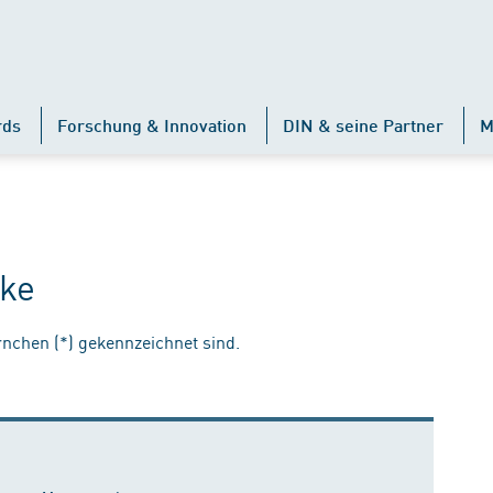
rds
Forschung & Innovation
DIN & seine Partner
M
nke
ernchen (*) gekennzeichnet sind.