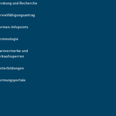
eratung und Recherche
rvielfältigungsantrag
ormen-Infopoints
erminologie
arnvermerke und
erkaufssperren
eiterbildungen
ormungsportale