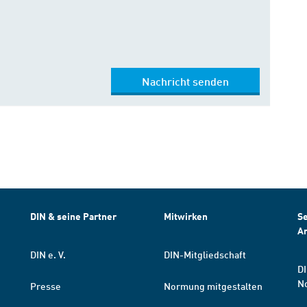
Nachricht senden
DIN & seine Partner
Mitwirken
Se
A
DIN e. V.
DIN-Mitgliedschaft
DI
N
Presse
Normung mitgestalten