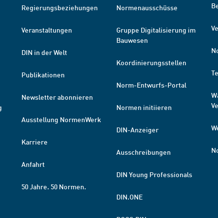
B
Regierungsbeziehungen
Normenausschüsse
Ve
Veranstaltungen
Gruppe Digitalisierung im
Bauwesen
N
DIN in der Welt
Koordinierungsstellen
T
Publikationen
Norm-Entwurfs-Portal
W
Newsletter abonnieren
V
g
Normen initiieren
Ausstellung NormenWerk
W
DIN-Anzeiger
Karriere
N
Ausschreibungen
Anfahrt
DIN Young Professionals
50 Jahre. 50 Normen.
DIN.ONE