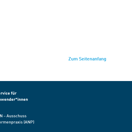
Zum Seitenanfang
rvice für
nwender*innen
N – Ausschuss
ormenpraxis (ANP)