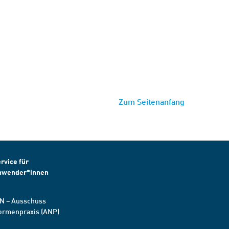
Zum Seitenanfang
rvice für
nwender*innen
N – Ausschuss
ormenpraxis (ANP)