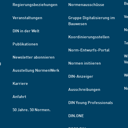
B
Regierungsbeziehungen
Normenausschüsse
Ve
Veranstaltungen
Gruppe Digitalisierung im
Bauwesen
N
DIN in der Welt
Koordinierungsstellen
T
Publikationen
Norm-Entwurfs-Portal
W
Newsletter abonnieren
V
g
Normen initiieren
Ausstellung NormenWerk
W
DIN-Anzeiger
Karriere
N
Ausschreibungen
Anfahrt
DIN Young Professionals
50 Jahre. 50 Normen.
DIN.ONE