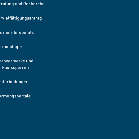
eratung und Recherche
rvielfältigungsantrag
ormen-Infopoints
erminologie
arnvermerke und
erkaufssperren
eiterbildungen
ormungsportale