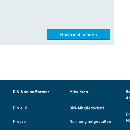
Nachricht senden
DIN & seine Partner
Mitwirken
Se
A
DIN e. V.
DIN-Mitgliedschaft
DI
N
Presse
Normung mitgestalten