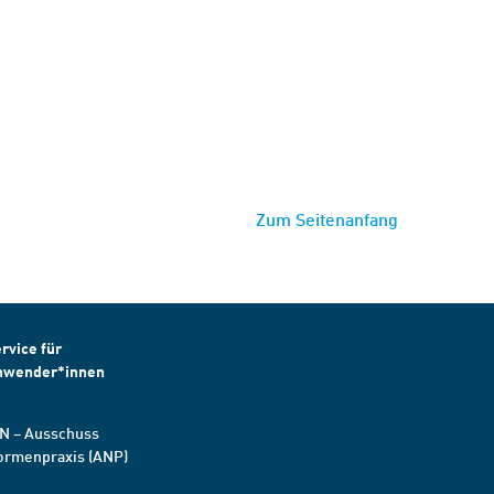
Zum Seitenanfang
rvice für
nwender*innen
N – Ausschuss
ormenpraxis (ANP)