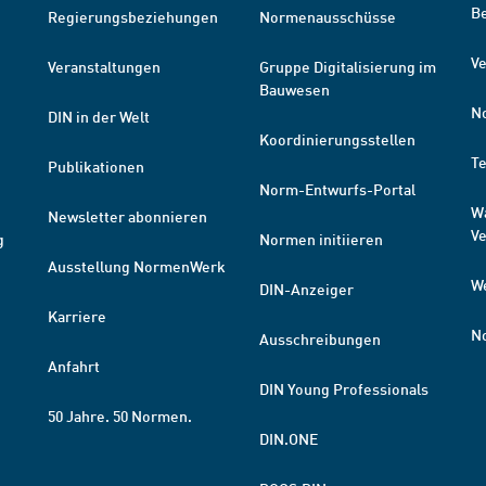
B
Regierungsbeziehungen
Normenausschüsse
Ve
Veranstaltungen
Gruppe Digitalisierung im
Bauwesen
N
DIN in der Welt
Koordinierungsstellen
T
Publikationen
Norm-Entwurfs-Portal
W
Newsletter abonnieren
V
g
Normen initiieren
Ausstellung NormenWerk
W
DIN-Anzeiger
Karriere
N
Ausschreibungen
Anfahrt
DIN Young Professionals
50 Jahre. 50 Normen.
DIN.ONE