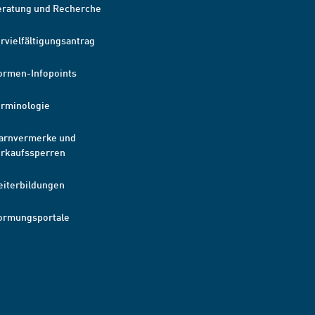
eratung und Recherche
rvielfältigungsantrag
ormen-Infopoints
erminologie
arnvermerke und
erkaufssperren
eiterbildungen
ormungsportale