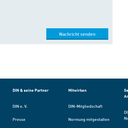
Nachricht senden
DIN & seine Partner
Mitwirken
Se
A
DIN e. V.
DIN-Mitgliedschaft
DI
N
Presse
Normung mitgestalten