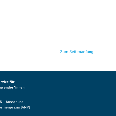
Zum Seitenanfang
rvice für
nwender*innen
N – Ausschuss
ormenpraxis (ANP)