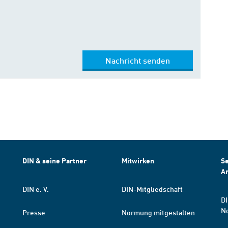
Nachricht senden
DIN & seine Partner
Mitwirken
Se
A
DIN e. V.
DIN-Mitgliedschaft
DI
N
Presse
Normung mitgestalten