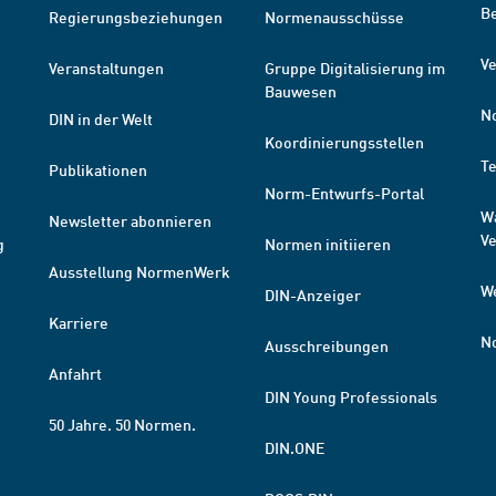
B
Regierungsbeziehungen
Normenausschüsse
Ve
Veranstaltungen
Gruppe Digitalisierung im
Bauwesen
N
DIN in der Welt
Koordinierungsstellen
T
Publikationen
Norm-Entwurfs-Portal
W
Newsletter abonnieren
V
g
Normen initiieren
Ausstellung NormenWerk
W
DIN-Anzeiger
Karriere
N
Ausschreibungen
Anfahrt
DIN Young Professionals
50 Jahre. 50 Normen.
DIN.ONE