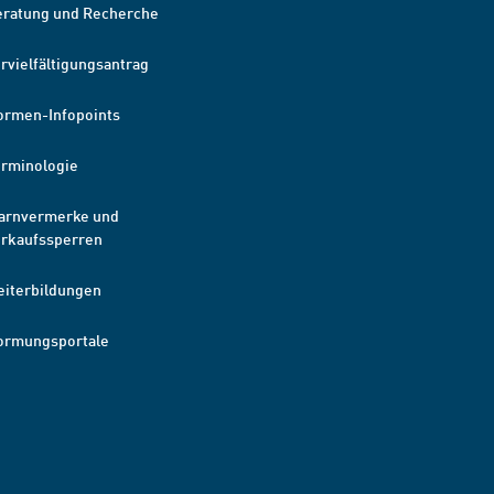
eratung und Recherche
rvielfältigungsantrag
ormen-Infopoints
erminologie
arnvermerke und
erkaufssperren
eiterbildungen
ormungsportale