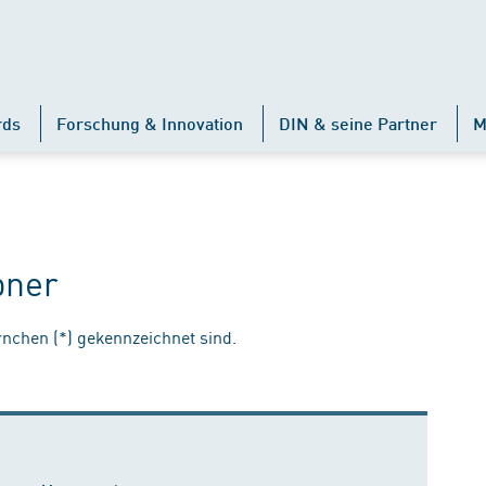
rds
Forschung & Innovation
DIN & seine Partner
M
bner
ernchen (*) gekennzeichnet sind.