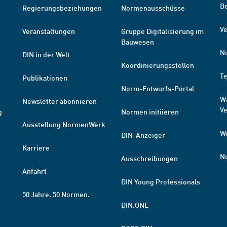
B
Regierungsbeziehungen
Normenausschüsse
Ve
Veranstaltungen
Gruppe Digitalisierung im
Bauwesen
N
DIN in der Welt
Koordinierungsstellen
T
Publikationen
Norm-Entwurfs-Portal
W
Newsletter abonnieren
V
g
Normen initiieren
Ausstellung NormenWerk
W
DIN-Anzeiger
Karriere
N
Ausschreibungen
Anfahrt
DIN Young Professionals
50 Jahre. 50 Normen.
DIN.ONE