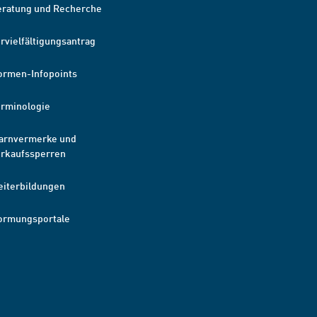
eratung und Recherche
rvielfältigungsantrag
ormen-Infopoints
erminologie
arnvermerke und
erkaufssperren
eiterbildungen
ormungsportale