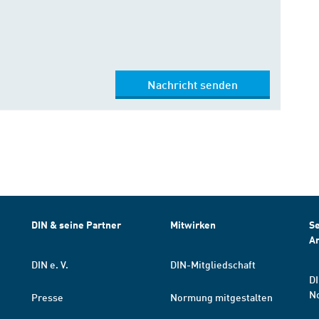
Nachricht senden
DIN & seine Partner
Mitwirken
Se
A
DIN e. V.
DIN-Mitgliedschaft
DI
N
Presse
Normung mitgestalten