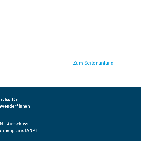
Zum Seitenanfang
rvice für
nwender*innen
N – Ausschuss
ormenpraxis (ANP)