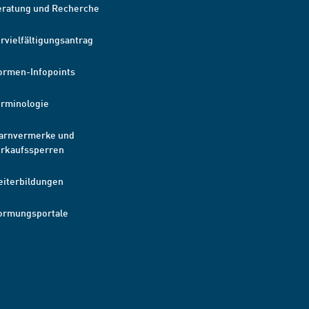
eratung und Recherche
rvielfältigungsantrag
ormen-Infopoints
erminologie
arnvermerke und
erkaufssperren
eiterbildungen
ormungsportale