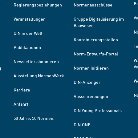
B
Regierungsbeziehungen
Normenausschüsse
Ve
Veranstaltungen
Gruppe Digitalisierung im
Bauwesen
N
DIN in der Welt
Koordinierungsstellen
T
Publikationen
Norm-Entwurfs-Portal
W
Newsletter abonnieren
V
g
Normen initiieren
Ausstellung NormenWerk
W
DIN-Anzeiger
Karriere
N
Ausschreibungen
Anfahrt
DIN Young Professionals
50 Jahre. 50 Normen.
DIN.ONE