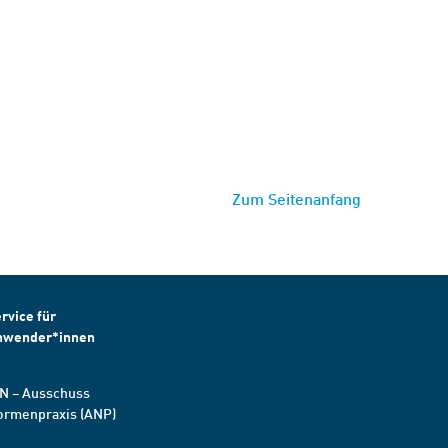
Zum Seitenanfang
rvice für
nwender*innen
N – Ausschuss
ormenpraxis (ANP)