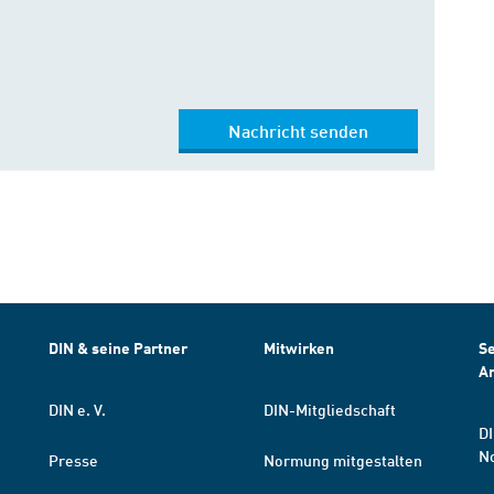
Nachricht senden
DIN & seine Partner
Mitwirken
Se
A
DIN e. V.
DIN-Mitgliedschaft
DI
N
Presse
Normung mitgestalten