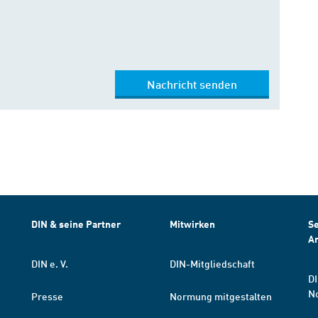
Nachricht senden
DIN & seine Partner
Mitwirken
Se
A
DIN e. V.
DIN-Mitgliedschaft
DI
N
Presse
Normung mitgestalten