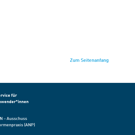
Zum Seitenanfang
rvice für
nwender*innen
N – Ausschuss
ormenpraxis (ANP)