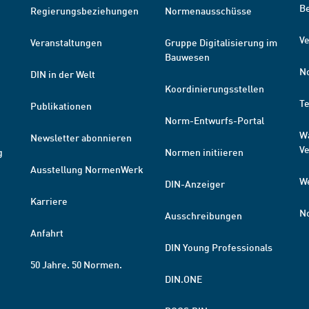
B
Regierungsbeziehungen
Normenausschüsse
Ve
Veranstaltungen
Gruppe Digitalisierung im
Bauwesen
N
DIN in der Welt
Koordinierungsstellen
T
Publikationen
Norm-Entwurfs-Portal
W
Newsletter abonnieren
V
g
Normen initiieren
Ausstellung NormenWerk
W
DIN-Anzeiger
Karriere
N
Ausschreibungen
Anfahrt
DIN Young Professionals
50 Jahre. 50 Normen.
DIN.ONE