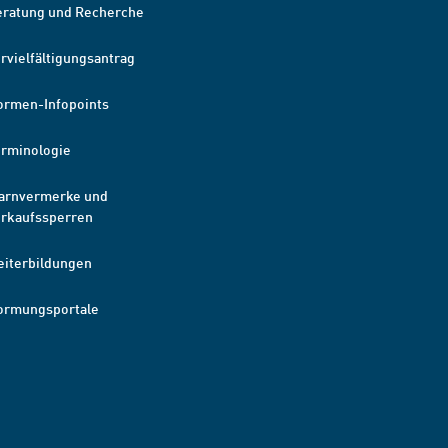
eratung und Recherche
rvielfältigungsantrag
ormen-Infopoints
erminologie
arnvermerke und
erkaufssperren
eiterbildungen
ormungsportale