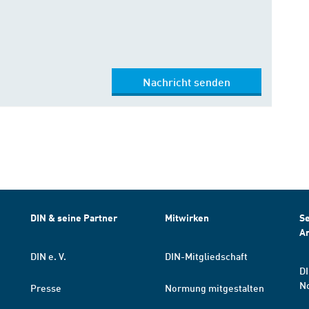
Nachricht senden
DIN & seine Partner
Mitwirken
Se
A
DIN e. V.
DIN-Mitgliedschaft
DI
N
Presse
Normung mitgestalten