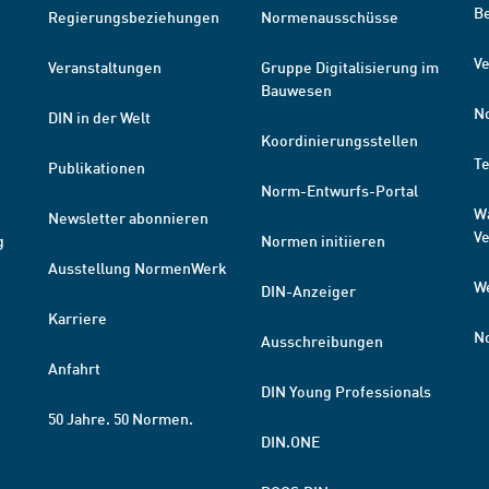
B
Regierungsbeziehungen
Normenausschüsse
Ve
Veranstaltungen
Gruppe Digitalisierung im
Bauwesen
N
DIN in der Welt
Koordinierungsstellen
T
Publikationen
Norm-Entwurfs-Portal
W
Newsletter abonnieren
V
g
Normen initiieren
Ausstellung NormenWerk
W
DIN-Anzeiger
Karriere
N
Ausschreibungen
Anfahrt
DIN Young Professionals
50 Jahre. 50 Normen.
DIN.ONE