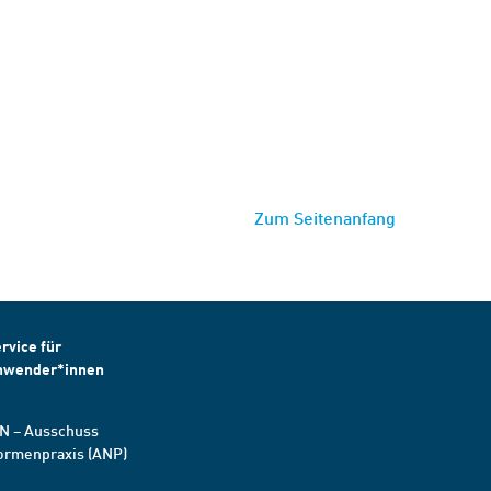
Zum Seitenanfang
rvice für
nwender*innen
N – Ausschuss
ormenpraxis (ANP)