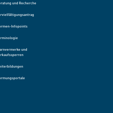
eratung und Recherche
rvielfältigungsantrag
ormen-Infopoints
erminologie
arnvermerke und
erkaufssperren
eiterbildungen
ormungsportale