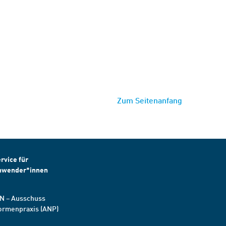
Zum Seitenanfang
rvice für
nwender*innen
N – Ausschuss
ormenpraxis (ANP)