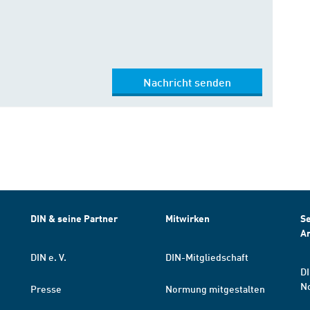
Nachricht senden
DIN & seine Partner
Mitwirken
Se
A
DIN e. V.
DIN-Mitgliedschaft
DI
N
Presse
Normung mitgestalten