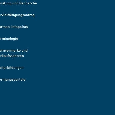
eratung und Recherche
rvielfältigungsantrag
ormen-Infopoints
erminologie
arnvermerke und
erkaufssperren
eiterbildungen
ormungsportale