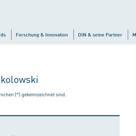
rds
Forschung & Innovation
DIN & seine Partner
M
okolowski
ernchen (*) gekennzeichnet sind.