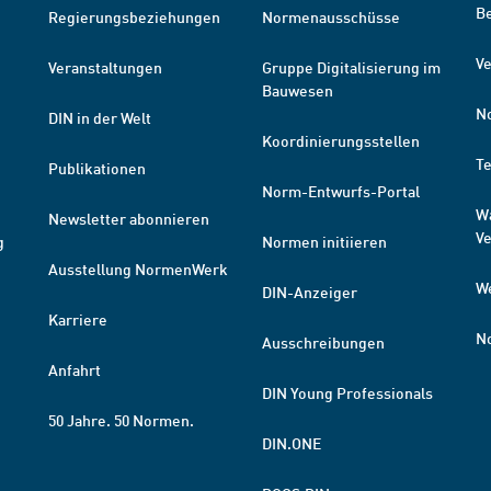
B
Regierungsbeziehungen
Normenausschüsse
Ve
Veranstaltungen
Gruppe Digitalisierung im
Bauwesen
N
DIN in der Welt
Koordinierungsstellen
T
Publikationen
Norm-Entwurfs-Portal
W
Newsletter abonnieren
V
g
Normen initiieren
Ausstellung NormenWerk
W
DIN-Anzeiger
Karriere
N
Ausschreibungen
Anfahrt
DIN Young Professionals
50 Jahre. 50 Normen.
DIN.ONE