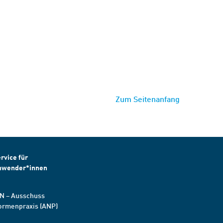
Zum Seitenanfang
rvice für
nwender*innen
N – Ausschuss
ormenpraxis (ANP)