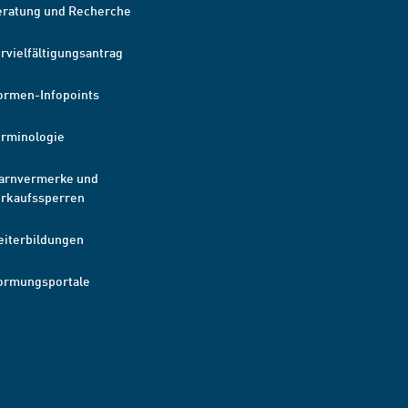
eratung und Recherche
rvielfältigungsantrag
ormen-Infopoints
erminologie
arnvermerke und
erkaufssperren
eiterbildungen
ormungsportale