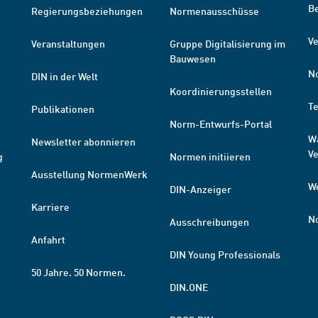
B
Regierungsbeziehungen
Normenausschüsse
Ve
Veranstaltungen
Gruppe Digitalisierung im
Bauwesen
N
DIN in der Welt
Koordinierungsstellen
T
Publikationen
Norm-Entwurfs-Portal
W
Newsletter abonnieren
V
g
Normen initiieren
Ausstellung NormenWerk
W
DIN-Anzeiger
Karriere
N
Ausschreibungen
Anfahrt
DIN Young Professionals
50 Jahre. 50 Normen.
DIN.ONE