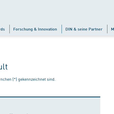
rds
Forschung & Innovation
DIN & seine Partner
M
ult
ernchen (*) gekennzeichnet sind.