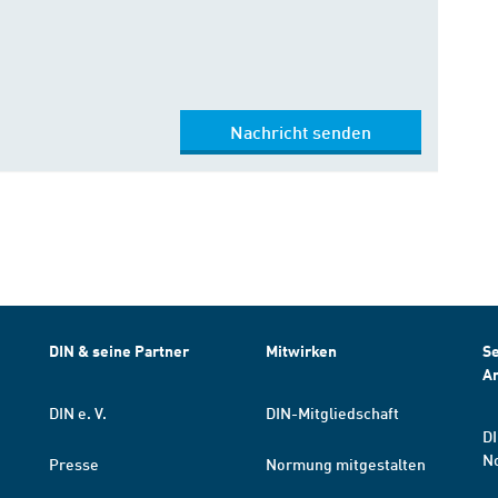
Nachricht senden
DIN & seine Partner
Mitwirken
Se
A
DIN e. V.
DIN-Mitgliedschaft
DI
N
Presse
Normung mitgestalten