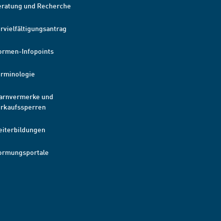
eratung und Recherche
rvielfältigungsantrag
ormen-Infopoints
erminologie
arnvermerke und
erkaufssperren
eiterbildungen
ormungsportale