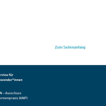
Zum Seitenanfang
rvice für
nwender*innen
N – Ausschuss
ormenpraxis (ANP)