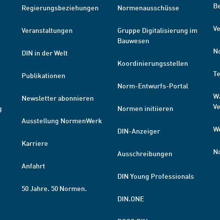
B
Regierungsbeziehungen
Normenausschüsse
Ve
Veranstaltungen
Gruppe Digitalisierung im
Bauwesen
N
DIN in der Welt
Koordinierungsstellen
T
Publikationen
Norm-Entwurfs-Portal
W
Newsletter abonnieren
V
g
Normen initiieren
Ausstellung NormenWerk
W
DIN-Anzeiger
Karriere
N
Ausschreibungen
Anfahrt
DIN Young Professionals
50 Jahre. 50 Normen.
DIN.ONE