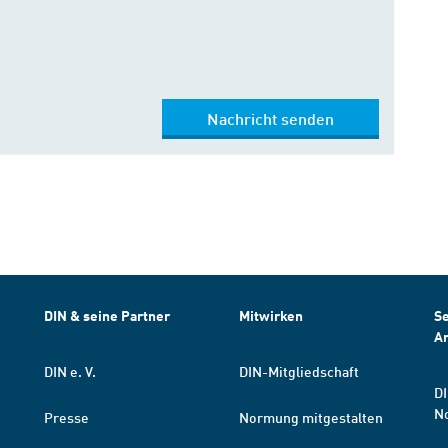
Nachricht senden
DIN & seine Partner
Mitwirken
Se
A
DIN e. V.
DIN-Mitgliedschaft
DI
N
Presse
Normung mitgestalten