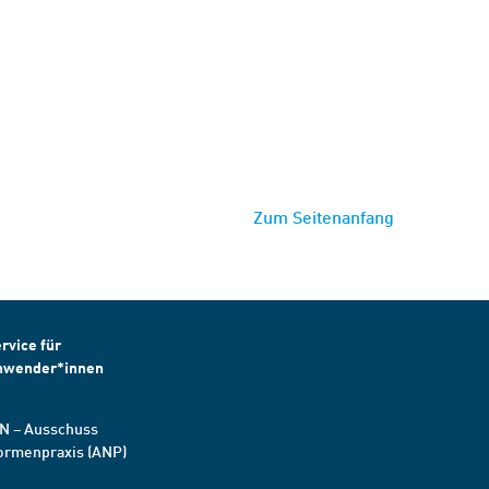
Zum Seitenanfang
rvice für
nwender*innen
N – Ausschuss
ormenpraxis (ANP)