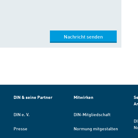
Nachricht senden
DIN & seine Partner
Mitwirken
Se
A
DIN e. V.
DIN-Mitgliedschaft
DI
N
Presse
Normung mitgestalten