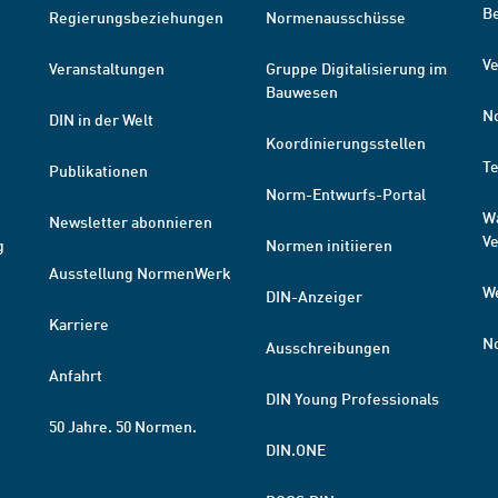
B
Regierungsbeziehungen
Normenausschüsse
Ve
Veranstaltungen
Gruppe Digitalisierung im
Bauwesen
N
DIN in der Welt
Koordinierungsstellen
T
Publikationen
Norm-Entwurfs-Portal
W
Newsletter abonnieren
V
g
Normen initiieren
Ausstellung NormenWerk
W
DIN-Anzeiger
Karriere
N
Ausschreibungen
Anfahrt
DIN Young Professionals
50 Jahre. 50 Normen.
DIN.ONE