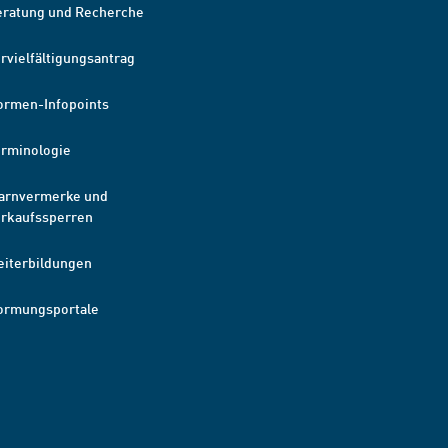
eratung und Recherche
rvielfältigungsantrag
ormen-Infopoints
erminologie
arnvermerke und
erkaufssperren
eiterbildungen
ormungsportale