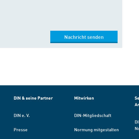
Nachricht senden
DIN & seine Partner
Mitwirken
Se
A
DIN e. V.
DIN-Mitgliedschaft
DI
N
Presse
Normung mitgestalten