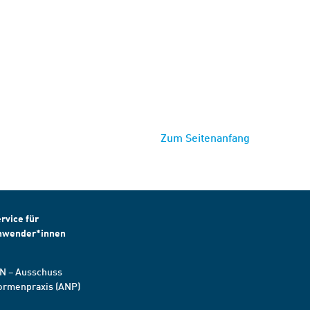
Zum Seitenanfang
rvice für
nwender*innen
N – Ausschuss
ormenpraxis (ANP)