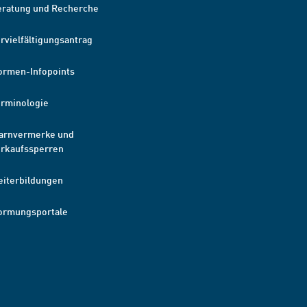
eratung und Recherche
rvielfältigungsantrag
ormen-Infopoints
erminologie
arnvermerke und
erkaufssperren
eiterbildungen
ormungsportale