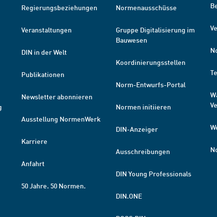
B
Regierungsbeziehungen
Normenausschüsse
Ve
Veranstaltungen
Gruppe Digitalisierung im
Bauwesen
N
DIN in der Welt
Koordinierungsstellen
T
Publikationen
Norm-Entwurfs-Portal
W
Newsletter abonnieren
V
g
Normen initiieren
Ausstellung NormenWerk
W
DIN-Anzeiger
Karriere
N
Ausschreibungen
Anfahrt
DIN Young Professionals
50 Jahre. 50 Normen.
DIN.ONE