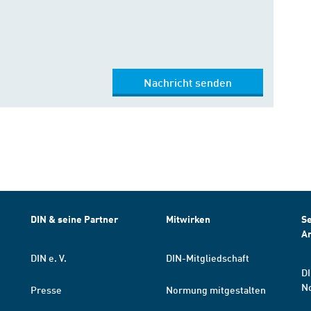
Nachricht senden
DIN & seine Partner
Mitwirken
Se
A
DIN e. V.
DIN-Mitgliedschaft
DI
N
Presse
Normung mitgestalten