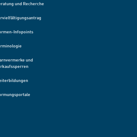
eratung und Recherche
rvielfältigungsantrag
ormen-Infopoints
erminologie
arnvermerke und
erkaufssperren
eiterbildungen
ormungsportale