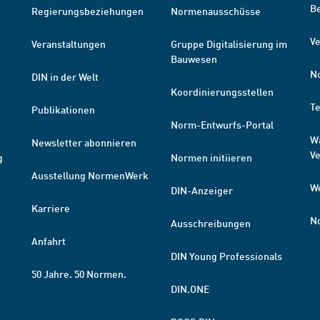
B
Regierungsbeziehungen
Normenausschüsse
Ve
Veranstaltungen
Gruppe Digitalisierung im
Bauwesen
N
DIN in der Welt
Koordinierungsstellen
T
Publikationen
Norm-Entwurfs-Portal
W
Newsletter abonnieren
V
g
Normen initiieren
Ausstellung NormenWerk
W
DIN-Anzeiger
Karriere
N
Ausschreibungen
Anfahrt
DIN Young Professionals
50 Jahre. 50 Normen.
DIN.ONE