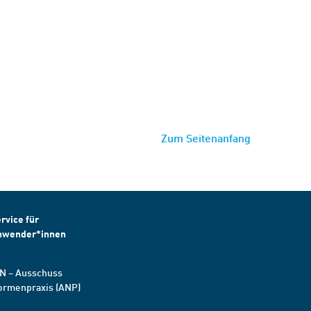
Zum Seitenanfang
rvice für
nwender*innen
N – Ausschuss
ormenpraxis (ANP)