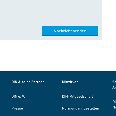
Nachricht senden
DIN & seine Partner
Mitwirken
Se
A
DIN e. V.
DIN-Mitgliedschaft
DI
N
Presse
Normung mitgestalten