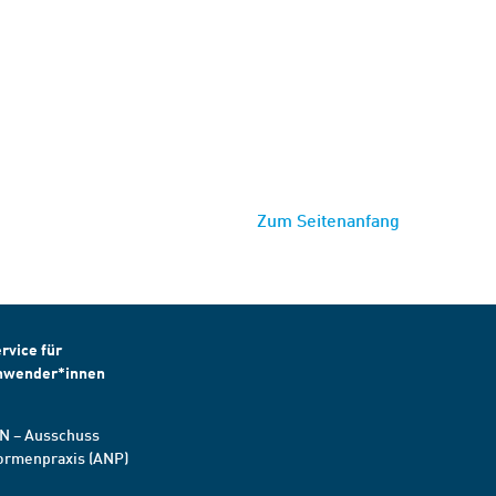
Zum Seitenanfang
rvice für
nwender*innen
N – Ausschuss
ormenpraxis (ANP)