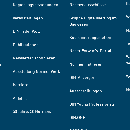
B
Regierungsbeziehungen
Normenausschüsse
Ve
Veranstaltungen
Gruppe Digitalisierung im
Bauwesen
N
DIN in der Welt
Koordinierungsstellen
T
Publikationen
Norm-Entwurfs-Portal
W
Newsletter abonnieren
V
g
Normen initiieren
Ausstellung NormenWerk
W
DIN-Anzeiger
Karriere
N
Ausschreibungen
Anfahrt
DIN Young Professionals
50 Jahre. 50 Normen.
DIN.ONE