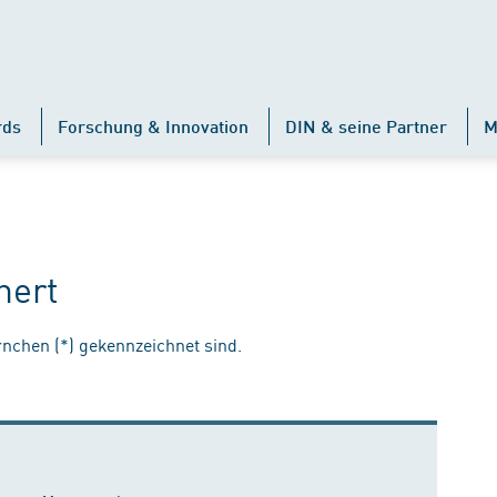
rds
Forschung & Innovation
DIN & seine Partner
M
hert
ernchen (*) gekennzeichnet sind.