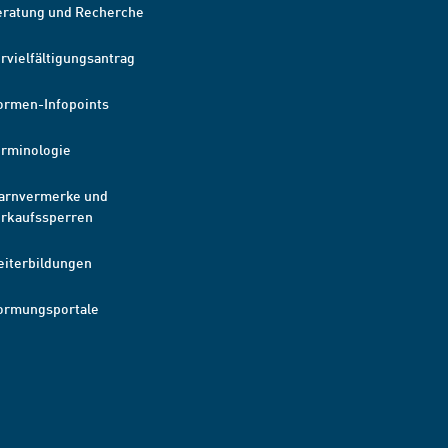
eratung und Recherche
rvielfältigungsantrag
ormen-Infopoints
erminologie
arnvermerke und
erkaufssperren
eiterbildungen
ormungsportale