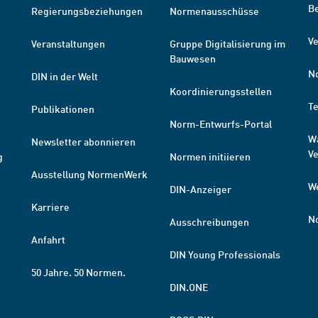
B
Regierungsbeziehungen
Normenausschüsse
Ve
Veranstaltungen
Gruppe Digitalisierung im
Bauwesen
N
DIN in der Welt
Koordinierungsstellen
T
Publikationen
Norm-Entwurfs-Portal
W
Newsletter abonnieren
V
g
Normen initiieren
Ausstellung NormenWerk
W
DIN-Anzeiger
Karriere
N
Ausschreibungen
Anfahrt
DIN Young Professionals
50 Jahre. 50 Normen.
DIN.ONE