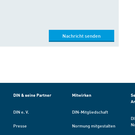
Nachricht senden
DIN & seine Partner
Mitwirken
Se
A
DIN e. V.
DIN-Mitgliedschaft
DI
N
Presse
Normung mitgestalten