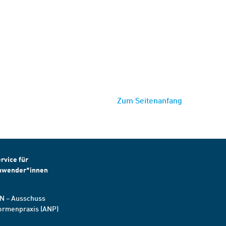
Zum Seitenanfang
rvice für
nwender*innen
N – Ausschuss
ormenpraxis (ANP)