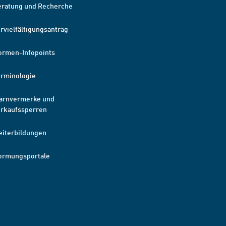
eratung und Recherche
rvielfältigungsantrag
ormen-Infopoints
erminologie
arnvermerke und
erkaufssperren
eiterbildungen
ormungsportale