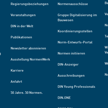
B
Regierungsbeziehungen
Normenausschüsse
Ve
Veranstaltungen
Gruppe Digitalisierung im
Bauwesen
N
DIN in der Welt
Koordinierungsstellen
T
Publikationen
Norm-Entwurfs-Portal
W
Newsletter abonnieren
V
g
Normen initiieren
Ausstellung NormenWerk
W
DIN-Anzeiger
Karriere
N
Ausschreibungen
Anfahrt
DIN Young Professionals
50 Jahre. 50 Normen.
DIN.ONE