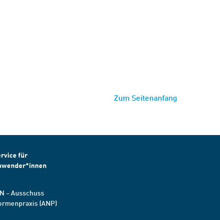
Zum Seitenanfang
rvice für
nwender*innen
N – Ausschuss
ormenpraxis (ANP)