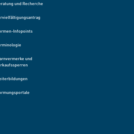
eratung und Recherche
rvielfältigungsantrag
ormen-Infopoints
erminologie
arnvermerke und
erkaufssperren
eiterbildungen
ormungsportale