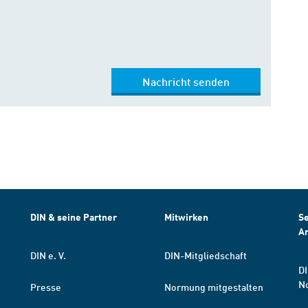
Nachricht senden
DIN & seine Partner
Mitwirken
Se
A
DIN e. V.
DIN-Mitgliedschaft
DI
N
Presse
Normung mitgestalten