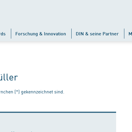
rds
Forschung & Innovation
DIN & seine Partner
M
üller
ernchen (*) gekennzeichnet sind.