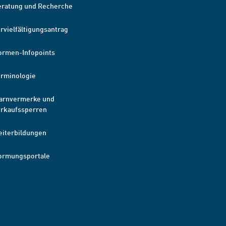
eratung und Recherche
rvielfältigungsantrag
ormen-Infopoints
erminologie
arnvermerke und
erkaufssperren
eiterbildungen
ormungsportale