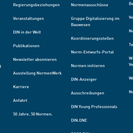
B
Regierungsbeziehungen
Normenausschüsse
Ve
Veranstaltungen
Gruppe Digitalisierung im
Bauwesen
N
DIN in der Welt
Koordinierungsstellen
T
Publikationen
Norm-Entwurfs-Portal
W
Newsletter abonnieren
V
g
Normen initiieren
Ausstellung NormenWerk
W
DIN-Anzeiger
Karriere
N
Ausschreibungen
Anfahrt
DIN Young Professionals
50 Jahre. 50 Normen.
DIN.ONE