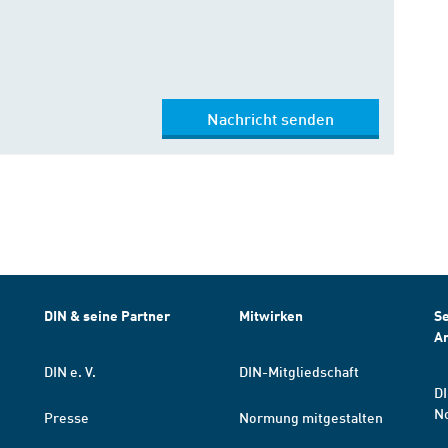
Nachricht senden
DIN & seine Partner
Mitwirken
Se
A
DIN e. V.
DIN-Mitgliedschaft
DI
N
Presse
Normung mitgestalten