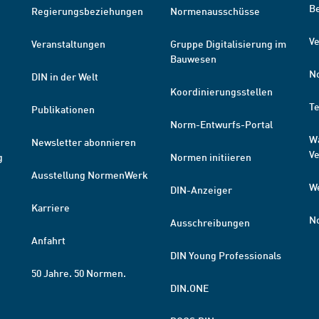
B
Regierungsbeziehungen
Normenausschüsse
Ve
Veranstaltungen
Gruppe Digitalisierung im
Bauwesen
N
DIN in der Welt
Koordinierungsstellen
T
Publikationen
Norm-Entwurfs-Portal
W
Newsletter abonnieren
V
g
Normen initiieren
Ausstellung NormenWerk
W
DIN-Anzeiger
Karriere
N
Ausschreibungen
Anfahrt
DIN Young Professionals
50 Jahre. 50 Normen.
DIN.ONE