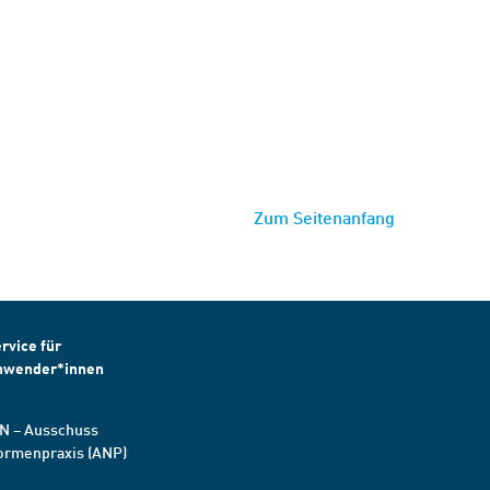
Zum Seitenanfang
rvice für
nwender*innen
N – Ausschuss
ormenpraxis (ANP)