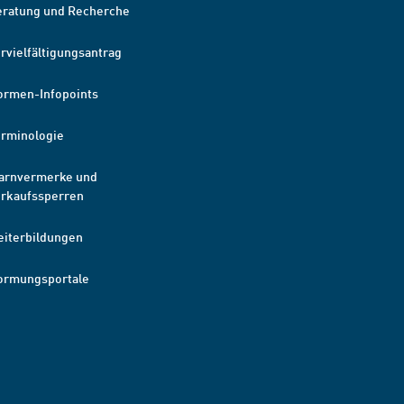
eratung und Recherche
rvielfältigungsantrag
ormen-Infopoints
erminologie
arnvermerke und
erkaufssperren
eiterbildungen
ormungsportale