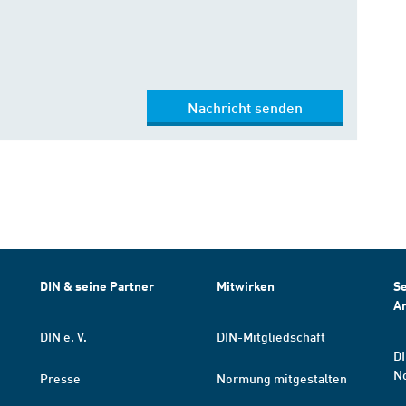
Nachricht senden
DIN & seine Partner
Mitwirken
Se
A
DIN e. V.
DIN-Mitgliedschaft
DI
N
Presse
Normung mitgestalten