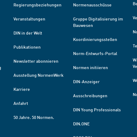
B
Regierungsbeziehungen
Normenausschüsse
Ve
Veranstaltungen
Gruppe Digitalisierung im
Bauwesen
N
DIN in der Welt
Koordinierungsstellen
T
Publikationen
Norm-Entwurfs-Portal
W
Newsletter abonnieren
V
g
Normen initiieren
Ausstellung NormenWerk
W
DIN-Anzeiger
Karriere
N
Ausschreibungen
Anfahrt
DIN Young Professionals
50 Jahre. 50 Normen.
DIN.ONE