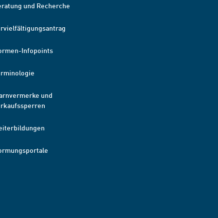
eratung und Recherche
rvielfältigungsantrag
ormen-Infopoints
erminologie
arnvermerke und
erkaufssperren
eiterbildungen
ormungsportale