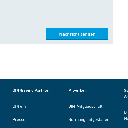
Nachricht senden
DIN & seine Partner
Mitwirken
Se
A
DIN e. V.
DIN-Mitgliedschaft
DI
N
Presse
Normung mitgestalten