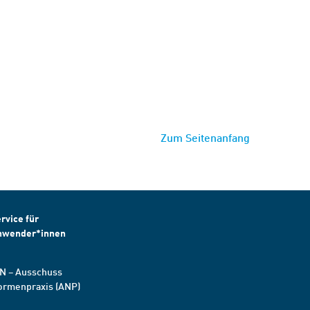
Zum Seitenanfang
rvice für
nwender*innen
N – Ausschuss
ormenpraxis (ANP)