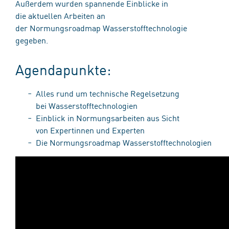
Außerdem wurden spannende Einblicke in
die aktuellen Arbeiten an
der Normungsroadmap Wasserstofftechnologie
gegeben.​
​Agendapunkte:​
Alles rund um technische Regelsetzung
bei Wasserstofftechnologien
Einblick in Normungsarbeiten aus Sicht
von Expertinnen und Experten ​
Die Normungsroadmap Wasserstofftechnologien​