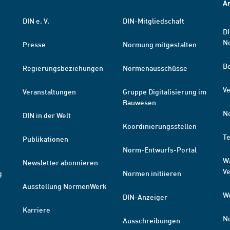
A
DIN e. V.
DIN-Mitgliedschaft
DI
N
Presse
Normung mitgestalten
B
Regierungsbeziehungen
Normenausschüsse
Ve
Veranstaltungen
Gruppe Digitalisierung im
Bauwesen
N
DIN in der Welt
Koordinierungsstellen
T
Publikationen
Norm-Entwurfs-Portal
W
Newsletter abonnieren
V
g
Normen initiieren
Ausstellung NormenWerk
W
DIN-Anzeiger
Karriere
N
Ausschreibungen