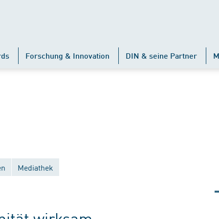
rds
Forschung & Innovation
DIN & seine Partner
M
en
Mediathek
änität wirksam