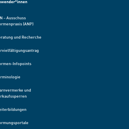
nwender*innen
N – Ausschuss
ormenpraxis (ANP)
eratung und Recherche
rvielfältigungsantrag
ormen-Infopoints
erminologie
arnvermerke und
erkaufssperren
eiterbildungen
ormungsportale