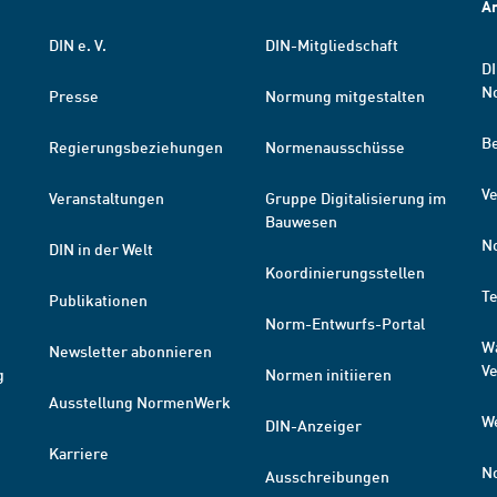
A
DIN e. V.
DIN-Mitgliedschaft
DI
N
Presse
Normung mitgestalten
B
Regierungsbeziehungen
Normenausschüsse
Ve
Veranstaltungen
Gruppe Digitalisierung im
Bauwesen
N
DIN in der Welt
Koordinierungsstellen
T
Publikationen
Norm-Entwurfs-Portal
W
Newsletter abonnieren
V
g
Normen initiieren
Ausstellung NormenWerk
W
DIN-Anzeiger
Karriere
N
Ausschreibungen