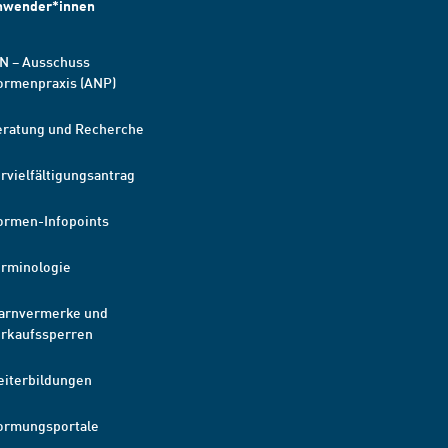
nwender*innen
N – Ausschuss
ormenpraxis (ANP)
eratung und Recherche
rvielfältigungsantrag
ormen-Infopoints
erminologie
arnvermerke und
erkaufssperren
eiterbildungen
ormungsportale