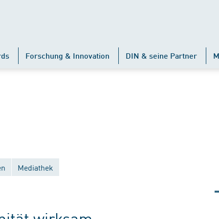
rds
Forschung & Innovation
DIN & seine Partner
M
en
Mediathek
änität wirksam