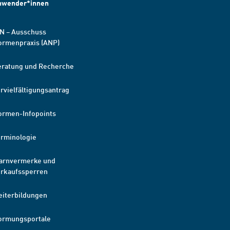
nwender*innen
N – Ausschuss
ormenpraxis (ANP)
eratung und Recherche
rvielfältigungsantrag
ormen-Infopoints
erminologie
arnvermerke und
erkaufssperren
eiterbildungen
ormungsportale