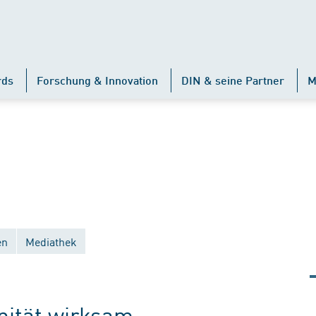
rds
Forschung & Innovation
DIN & seine Partner
M
en
Mediathek
änität wirksam