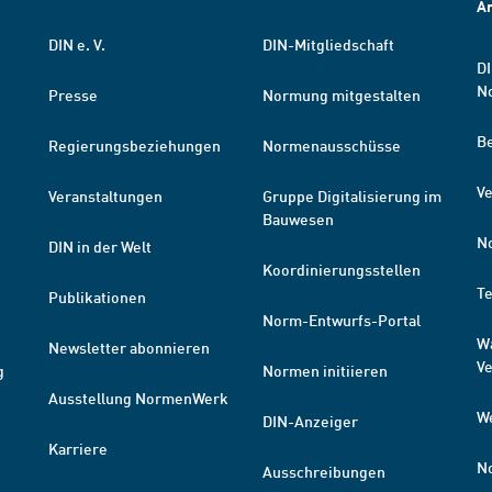
A
DIN e. V.
DIN-Mitgliedschaft
DI
N
Presse
Normung mitgestalten
B
Regierungsbeziehungen
Normenausschüsse
Ve
Veranstaltungen
Gruppe Digitalisierung im
Bauwesen
N
DIN in der Welt
Koordinierungsstellen
T
Publikationen
Norm-Entwurfs-Portal
W
Newsletter abonnieren
V
g
Normen initiieren
Ausstellung NormenWerk
W
DIN-Anzeiger
Karriere
N
Ausschreibungen