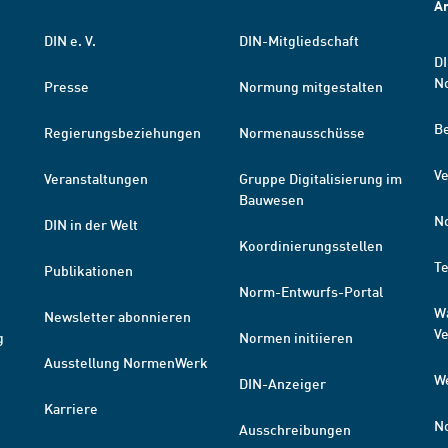
A
DIN e. V.
DIN-Mitgliedschaft
DI
N
Presse
Normung mitgestalten
B
Regierungsbeziehungen
Normenausschüsse
Ve
Veranstaltungen
Gruppe Digitalisierung im
Bauwesen
N
DIN in der Welt
Koordinierungsstellen
T
Publikationen
Norm-Entwurfs-Portal
W
Newsletter abonnieren
V
g
Normen initiieren
Ausstellung NormenWerk
W
DIN-Anzeiger
Karriere
N
Ausschreibungen