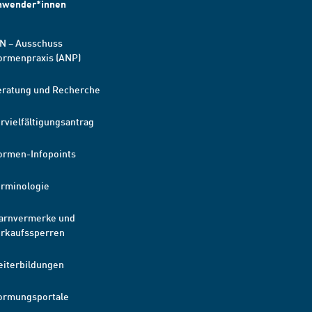
nwender*innen
N – Ausschuss
ormenpraxis (ANP)
eratung und Recherche
rvielfältigungsantrag
ormen-Infopoints
erminologie
arnvermerke und
erkaufssperren
eiterbildungen
ormungsportale