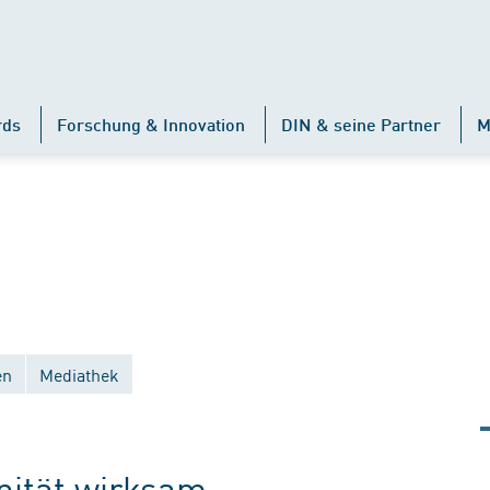
rds
Forschung & Innovation
DIN & seine Partner
M
en
Mediathek
änität wirksam