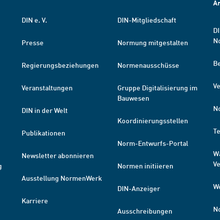
A
DIN e. V.
DIN-Mitgliedschaft
DI
N
Presse
Normung mitgestalten
B
Regierungsbeziehungen
Normenausschüsse
Ve
Veranstaltungen
Gruppe Digitalisierung im
Bauwesen
N
DIN in der Welt
Koordinierungsstellen
T
Publikationen
Norm-Entwurfs-Portal
W
Newsletter abonnieren
V
g
Normen initiieren
Ausstellung NormenWerk
W
DIN-Anzeiger
Karriere
N
Ausschreibungen