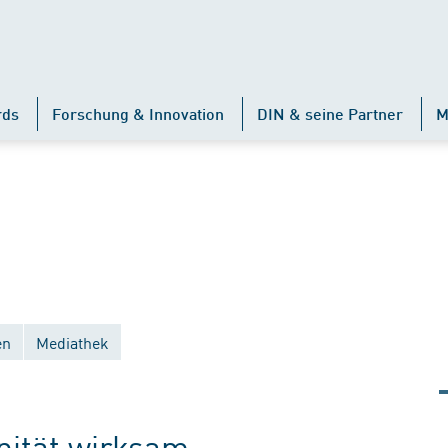
rds
Forschung & Innovation
DIN & seine Partner
M
en
Mediathek
änität wirksam