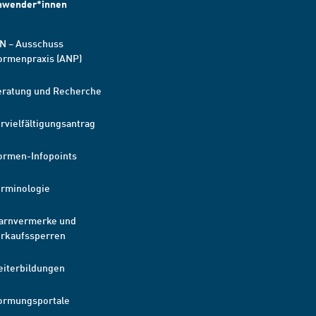
nwender*innen
N – Ausschuss
ormenpraxis (ANP)
eratung und Recherche
rvielfältigungsantrag
ormen-Infopoints
erminologie
arnvermerke und
erkaufssperren
eiterbildungen
ormungsportale