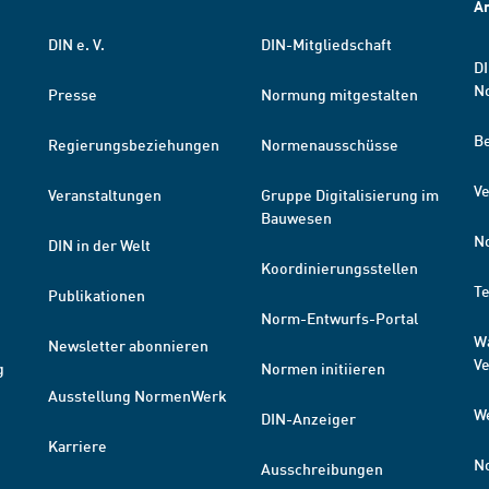
A
DIN e. V.
DIN-Mitgliedschaft
DI
N
Presse
Normung mitgestalten
B
Regierungsbeziehungen
Normenausschüsse
Ve
Veranstaltungen
Gruppe Digitalisierung im
Bauwesen
N
DIN in der Welt
Koordinierungsstellen
T
Publikationen
Norm-Entwurfs-Portal
W
Newsletter abonnieren
V
g
Normen initiieren
Ausstellung NormenWerk
W
DIN-Anzeiger
Karriere
N
Ausschreibungen