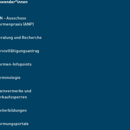
nwender*innen
N – Ausschuss
ormenpraxis (ANP)
eratung und Recherche
rvielfältigungsantrag
ormen-Infopoints
erminologie
arnvermerke und
erkaufssperren
eiterbildungen
ormungsportale