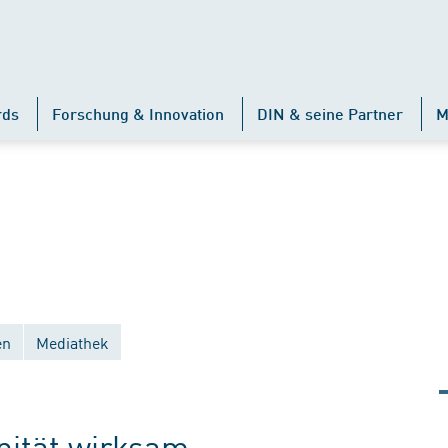
rds
Forschung & Innovation
DIN & seine Partner
M
en
Mediathek
änität wirksam