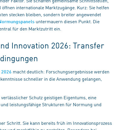
der Faktor. Sie schaffen gemeinsame Schnittstellen,
d öffnen internationale Marktzugänge. Kurz: Sie helfen
ekten stecken bleiben, sondern breiter angewendet
untermauern diesen Punkt. Die
 Normungspanels
ral für den Marktzutritt ein.
d Innovation 2026: Transfer
edingungen
macht deutlich: Forschungsergebnisse werden
n 2026
rkenntnisse schneller in die Anwendung gelangen,
verlässlicher Schutz geistigen Eigentums, eine
– und leistungsfähige Strukturen für Normung und
r Schritt. Sie kann bereits früh im Innovationsprozess
cher und marktfähig zu gestalten. Besonders bei