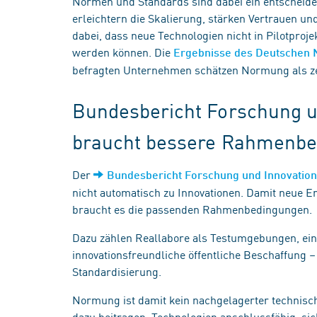
Normen und Standards sind dabei ein entscheiden
erleichtern die Skalierung, stärken Vertrauen un
dabei, dass neue Technologien nicht in Pilotproj
werden können. Die
Ergebnisse des Deutschen
befragten Unternehmen schätzen Normung als zent
Bundesbericht Forschung un
braucht bessere Rahmenb
Der
Bundesbericht Forschung und Innovatio
nicht automatisch zu Innovationen. Damit neue E
braucht es die passenden Rahmenbedingungen.
Dazu zählen Reallabore als Testumgebungen, ein 
innovationsfreundliche öffentliche Beschaffung 
Standardisierung.
Normung ist damit kein nachgelagerter technische
dazu beitragen, Technologien anschlussfähig, si