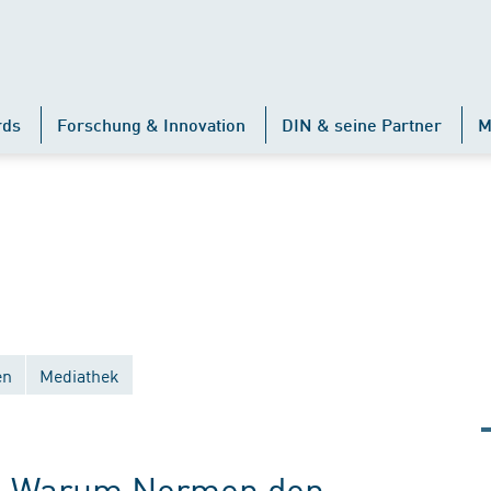
rds
Forschung & Innovation
DIN & seine Partner
M
en
Mediathek
t: Warum Normen den