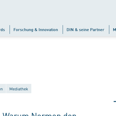
rds
Forschung & Innovation
DIN & seine Partner
M
en
Mediathek
t: Warum Normen den