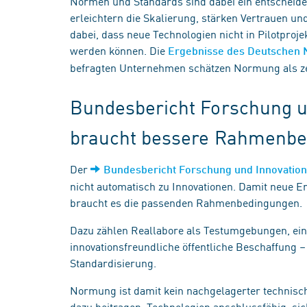
Normen und Standards sind dabei ein entscheiden
erleichtern die Skalierung, stärken Vertrauen un
dabei, dass neue Technologien nicht in Pilotproj
werden können. Die
Ergebnisse des Deutschen
befragten Unternehmen schätzen Normung als zent
Bundesbericht Forschung un
braucht bessere Rahmenb
Der
Bundesbericht Forschung und Innovatio
nicht automatisch zu Innovationen. Damit neue E
braucht es die passenden Rahmenbedingungen.
Dazu zählen Reallabore als Testumgebungen, ein 
innovationsfreundliche öffentliche Beschaffung 
Standardisierung.
Normung ist damit kein nachgelagerter technische
dazu beitragen, Technologien anschlussfähig, si