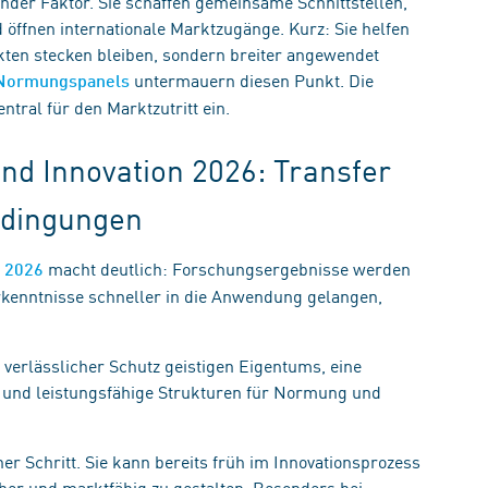
der Faktor. Sie schaffen gemeinsame Schnittstellen,
d öffnen internationale Marktzugänge. Kurz: Sie helfen
ekten stecken bleiben, sondern breiter angewendet
untermauern diesen Punkt. Die
 Normungspanels
ral für den Marktzutritt ein.
d Innovation 2026: Transfer
edingungen
macht deutlich: Forschungsergebnisse werden
n 2026
rkenntnisse schneller in die Anwendung gelangen,
verlässlicher Schutz geistigen Eigentums, eine
– und leistungsfähige Strukturen für Normung und
r Schritt. Sie kann bereits früh im Innovationsprozess
cher und marktfähig zu gestalten. Besonders bei